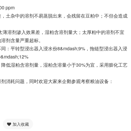
 ppm
差，土杂中的溶剂不易蒸脱出来，会残留在豆粕中；不但会造成
较合适，太薄溶剂渗入效果差，湿粕含溶剂量大；太厚粕中的溶剂不宜
的溶剂含量严重超标。
：平转型浸出器入浸水份8&mdash;9%，拖链型浸出器入浸
mdash;12%
降低湿粕含溶剂量，湿粕含溶量小于30%为宜，采用膨化工艺
溶剂消耗问题，同时欢迎大家来企鹅参观考察粮油设备：
加入收藏