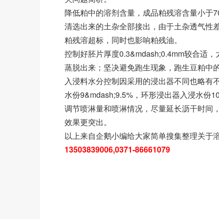
降低粕中的溶剂含量，成品粕残溶含量小于700
清选出来的土杂全部接出，由于土杂透气性
粕残溶超标，同时也影响粕残油。
控制好胚片厚度0.3&mdash;0.4mm
蒸脱出来；坚决避免跑生现象，跑生豆粕中
入浸料水分控制因采用的浸出器不同也略有不同
水份9&mdash;9.5%，环形浸出器入浸水份10&
调节喷淋量和喷淋情况，尽量延长沥干时间，
效果更突出。
以上来自企鹅小编给大家简单搜集整理关于
13503839006,0371-86661079