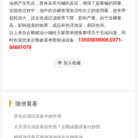
油易产生乳化，胶体杂质与碱的反应，增加了超量碱的用量。
在脱色过程中，油中的含磷将增加活性白土的使用量，使夹带
损耗加大，还会造成过滤效率下降，影响产量。由于含磷量
高，影响脱臭的效果，成品有色泽加深，易回色等。
以上来自企鹅粮油小编给大家简单搜集整理关于毛油问题，同
13503839006,0371-
时欢迎您来企鹅参观考察粮油设备：
86661079
加入收藏
随便看看
软化在浸出设备中的作用
大豆浸出油设备如何选？企鹅油脂设备出妙招
精炼油设备可将地沟油转化生物柴油