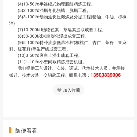
(4)10-50t/d半连续式物理脱酸精炼工程。
(5)2-100t/d油脂冬化脱蜡、脱脂工程。
(6)3-100t/d动物油负压熔炼及分提工程(猪油、牛油、棕榈
油)
(7)10-200t/d植物色素、茶皂素提取成套工程。
(8)30-300t/d米糠膨化浸出成套工程。
(9)5-100t/d特种油脂低温冷榨(核桃仁、杏仁、茶籽、亚麻
籽、红花籽)等生产线成套工程。
(10)3-50t/d废白土浸出成套工程。
(11)1-10t/d小型间歇精炼成套机组。
我们提供工艺设计、安装、调试、代培技术人员，并承接
13503839006
搬迁、技术改造、交钥匙工程。联系电话：
加入收藏
随便看看