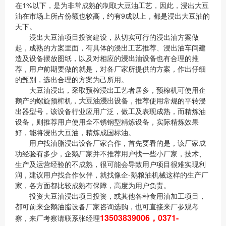
在1%以下，是为非常成熟的制取大豆油工艺，因此，浸出大豆
油在市场上所占份额也较高，约有9成以上，都是浸出大豆油的
天下。
浸出大豆油项目投资建设，从切实可行的浸出油方案做
起，成熟的方案里面，有具体的浸出工艺推荐、浸出油车间建
造及设备摆放图纸，以及对相应的
浸出油设备
也有合理的推
荐，用户前期要做的就是，对各厂家所提供的方案，作出仔细
的甄别，选出合理的方案为己所用。
大豆油浸出，采取预榨浸出工艺者居多，预榨机可使用企
鹅产的螺旋预榨机，
大豆油浸出设备
，推荐使用常规的平转浸
出器型号，该设备行业应用广泛，做工及表现成熟，而精炼油
设备，则推荐用户使用全不锈钢型精炼设备，实际精炼效果
好，能将浸出大豆油，精炼成国标油。
用户找油脂浸出设备厂家合作，首先要看的是，该厂家成
功经验有多少，企鹅厂家并不推荐用户找一些小厂家，技术、
生产及运营经验的不成熟，很可能会导致用户项目很难实现利
润，建议用户找合作伙伴，就找像企-鹅粮油机械这样的生产厂
家，各方面都比较成熟有保障，高度为用户负责。
投资大豆油浸出项目投资，或其他各种食用油加工项目，
都可前来企鹅油脂设备厂家咨询选购，也可直接来厂参观考
13503839006，0371-
察，来厂考察请联系张经理