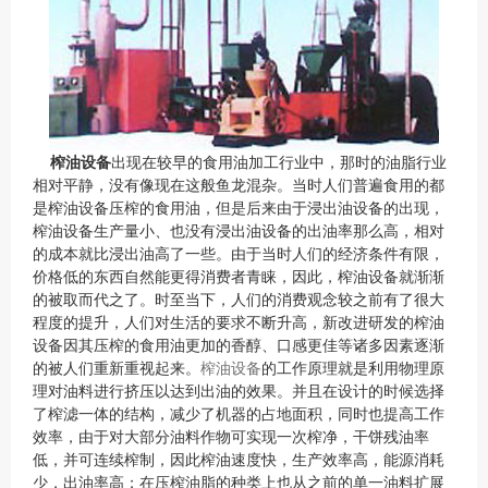
榨油设备
出现在较早的食用油加工行业中，那时的油脂行业
相对平静，没有像现在这般鱼龙混杂。当时人们普遍食用的都
是榨油设备压榨的食用油，但是后来由于浸出油设备的出现，
榨油设备生产量小、也没有浸出油设备的出油率那么高，相对
的成本就比浸出油高了一些。由于当时人们的经济条件有限，
价格低的东西自然能更得消费者青睐，因此，榨油设备就渐渐
的被取而代之了。时至当下，人们的消费观念较之前有了很大
程度的提升，人们对生活的要求不断升高，新改进研发的榨油
设备因其压榨的食用油更加的香醇、口感更佳等诸多因素逐渐
的被人们重新重视起来。
榨油设备
的工作原理就是利用物理原
理对油料进行挤压以达到出油的效果。并且在设计的时候选择
了榨滤一体的结构，减少了机器的占地面积，同时也提高工作
效率，由于对大部分油料作物可实现一次榨净，干饼残油率
低，并可连续榨制，因此榨油速度快，生产效率高，能源消耗
少，出油率高；在压榨油脂的种类上也从之前的单一油料扩展