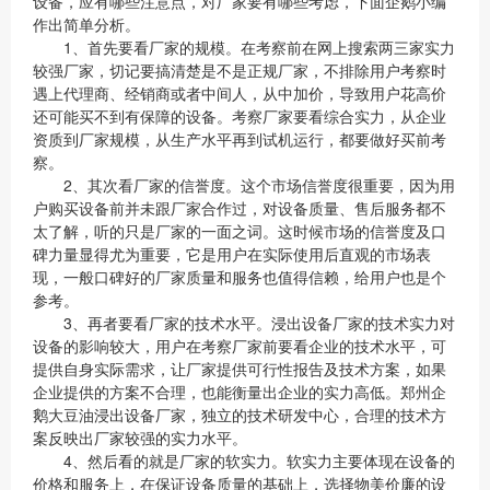
设备，应有哪些注意点，对厂家要有哪些考虑，下面企鹅小编
作出简单分析。
1、首先要看厂家的规模。在考察前在网上搜索两三家实力
较强厂家，切记要搞清楚是不是正规厂家，不排除用户考察时
遇上代理商、经销商或者中间人，从中加价，导致用户花高价
还可能买不到有保障的设备。考察厂家要看综合实力，从企业
资质到厂家规模，从生产水平再到试机运行，都要做好买前考
察。
2、其次看厂家的信誉度。这个市场信誉度很重要，因为用
户购买设备前并未跟厂家合作过，对设备质量、售后服务都不
太了解，听的只是厂家的一面之词。这时候市场的信誉度及口
碑力量显得尤为重要，它是用户在实际使用后直观的市场表
现，一般口碑好的厂家质量和服务也值得信赖，给用户也是个
参考。
3、再者要看厂家的技术水平。浸出设备厂家的技术实力对
设备的影响较大，用户在考察厂家前要看企业的技术水平，可
提供自身实际需求，让厂家提供可行性报告及技术方案，如果
企业提供的方案不合理，也能衡量出企业的实力高低。郑州企
鹅大豆油浸出设备厂家，独立的技术研发中心，合理的技术方
案反映出厂家较强的实力水平。
4、然后看的就是厂家的软实力。软实力主要体现在设备的
价格和服务上，在保证设备质量的基础上，选择物美价廉的设