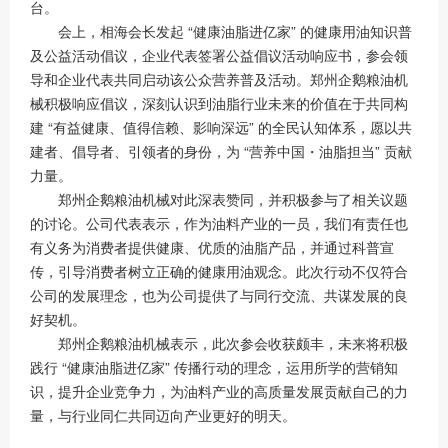
台。
会上，相海会长发起 “健康油脂进亿家” 的健康用油知识普
及公益活动倡议，企业代表签署公益倡议活动响应书，参会领
导和企业代表共同启动该公众营养普及活动。郑州企鹅粮油机
械积极响应倡议，深刻认识到油脂行业未来的价值在于共同构
建 “有益健康、值得信赖、影响深远” 的全民认知体系，愿以共
建者、倡导者、引领者的身份，为 “营养中国・油脂担当” 贡献
力量。
郑州企鹅粮油机械对此深表赞同，并积极参与了相关议题
的讨论。公司代表表示，作为油料产业的一员，我们有责任也
有义务为消费者提供健康、优质的油脂产品，并通过科普宣
传，引导消费者树立正确的健康用油观念。此次行动不仅符合
公司的发展理念，也为公司提供了与同行交流、共谋发展的良
好契机。
郑州企鹅粮油机械表示，此次参会收获颇丰，未来将积极
践行 “健康油脂进亿家” 传播行动的理念，运用所学的营销知
识，提升企业竞争力，为油料产业的高质量发展贡献自己的力
量，与行业同仁共同迈向产业更好的明天。