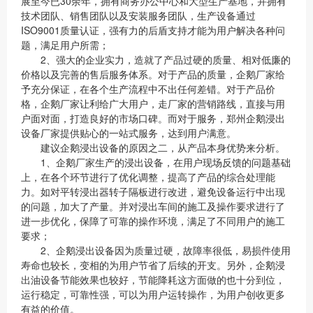
展至今已30余年，拥有商务办公中心和大型生产基地，并拥有
技术团队、销售团队以及安装服务团队，生产设备通过
ISO9001质量认证，强有力的后盾支持才能为用户解决各种问
题，满足用户所需；
2、强大的企业实力，造就了产品过硬的质量、相对低廉的
价格以及完善的售后服务体系。对于产品的质量，企鹅厂家给
予充分保证，在各个生产流程中不出任何差错。对于产品价
格，企鹅厂家让利给广大用户，走厂家的营销路线，直接与用
户面对面，打造良好的市场口碑。而对于服务，郑州企鹅浸出
设备厂家提供贴心的一站式服务，达到用户满意。
建议企鹅浸出设备的原因之二，从产品本身优势来分析。
1、企鹅厂家生产的浸出设备，在用户现场反馈的问题基础
上，在各个环节进行了优化调整，提高了产品的综合处理能
力。如对平转浸出器转子隔板进行改进，避免设备运行中出现
的问题，加大了产量。并对浸出车间的施工及操作要求进行了
进一步优化，保障了可靠的操作环境，满足了不同用户的施工
要求；
2、企鹅浸出设备因为质量过硬，故障率很低，易损件使用
寿命也较长，变相的为用户节省了后续的开支。另外，企鹅浸
出油设备节能效果也较好，节能降耗这方面做的也十分到位，
运行稳定，可靠性强，可以为用户运转操作，为用户创收更多
有益的价值。