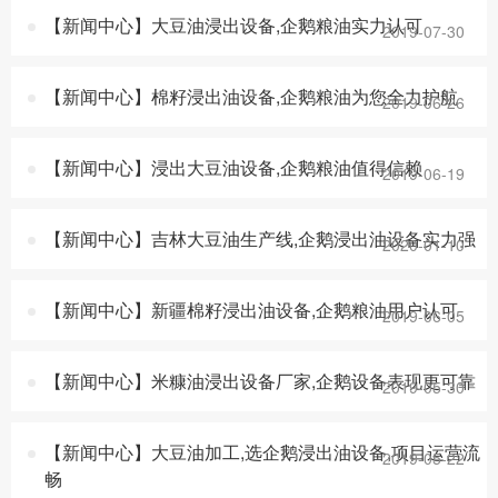
【新闻中心】大豆油浸出设备,企鹅粮油实力认可
2019-07-30
【新闻中心】棉籽浸出油设备,企鹅粮油为您全力护航
2019-06-26
【新闻中心】浸出大豆油设备,企鹅粮油值得信赖
2019-06-19
【新闻中心】吉林大豆油生产线,企鹅浸出油设备实力强
2020-01-10
【新闻中心】新疆棉籽浸出油设备,企鹅粮油用户认可
2019-06-05
【新闻中心】米糠油浸出设备厂家,企鹅设备表现更可靠
2019-05-30
【新闻中心】大豆油加工,选企鹅浸出油设备,项目运营流
2019-05-22
畅