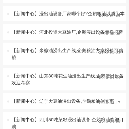
【新闻中心】浸出油设备厂家哪个好?企鹅粮油以质为本
2019-07-30
【新闻中心】河北投资大豆油厂,企鹅浸出设备量身打造
2019-05-09
【新闻中心】米糠油浸出生产线,企鹅粮油方案报价可信
2019-05-05
赖
【新闻中心】山东30吨花生油浸出生产线,企鹅浸出设备
2019-04-24
欢迎考察
【新闻中心】辽宁大豆油浸出设备,企鹅粮油创实惠
2019-04-17
【新闻中心】四川50吨菜籽浸出油设备,企鹅粮油欢迎订
2019-04-09
购