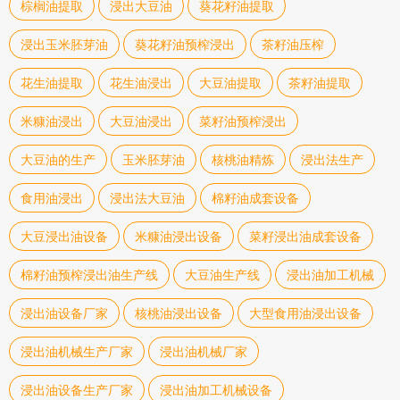
棕榈油提取
浸出大豆油
葵花籽油提取
浸出玉米胚芽油
葵花籽油预榨浸出
茶籽油压榨
花生油提取
花生油浸出
大豆油提取
茶籽油提取
米糠油浸出
大豆油浸出
菜籽油预榨浸出
大豆油的生产
玉米胚芽油
核桃油精炼
浸出法生产
食用油浸出
浸出法大豆油
棉籽油成套设备
大豆浸出油设备
米糠油浸出设备
菜籽浸出油成套设备
棉籽油预榨浸出油生产线
大豆油生产线
浸出油加工机械
浸出油设备厂家
核桃油浸出设备
大型食用油浸出设备
浸出油机械生产厂家
浸出油机械厂家
浸出油设备生产厂家
浸出油加工机械设备