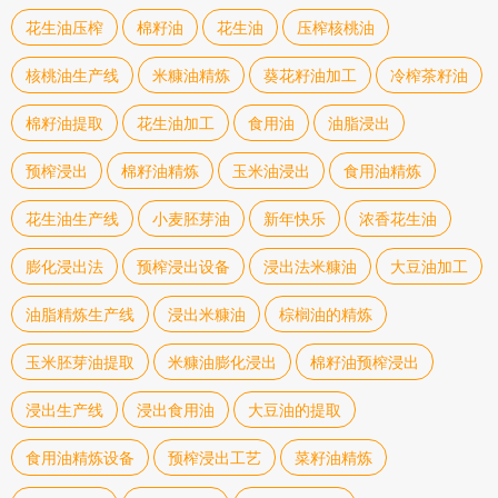
花生油压榨
棉籽油
花生油
压榨核桃油
核桃油生产线
米糠油精炼
葵花籽油加工
冷榨茶籽油
棉籽油提取
花生油加工
食用油
油脂浸出
预榨浸出
棉籽油精炼
玉米油浸出
食用油精炼
花生油生产线
小麦胚芽油
新年快乐
浓香花生油
膨化浸出法
预榨浸出设备
浸出法米糠油
大豆油加工
油脂精炼生产线
浸出米糠油
棕榈油的精炼
玉米胚芽油提取
米糠油膨化浸出
棉籽油预榨浸出
浸出生产线
浸出食用油
大豆油的提取
食用油精炼设备
预榨浸出工艺
菜籽油精炼