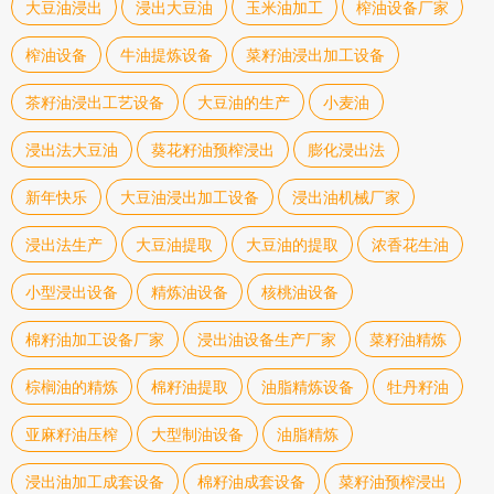
大豆油浸出
浸出大豆油
玉米油加工
榨油设备厂家
榨油设备
牛油提炼设备
菜籽油浸出加工设备
茶籽油浸出工艺设备
大豆油的生产
小麦油
浸出法大豆油
葵花籽油预榨浸出
膨化浸出法
新年快乐
大豆油浸出加工设备
浸出油机械厂家
浸出法生产
大豆油提取
大豆油的提取
浓香花生油
小型浸出设备
精炼油设备
核桃油设备
棉籽油加工设备厂家
浸出油设备生产厂家
菜籽油精炼
棕榈油的精炼
棉籽油提取
油脂精炼设备
牡丹籽油
亚麻籽油压榨
大型制油设备
油脂精炼
浸出油加工成套设备
棉籽油成套设备
菜籽油预榨浸出