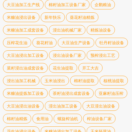
大豆油加工生产线
棉籽油加工设备厂家
企鹅粮油
米糠油浸出设备
新年快乐
葵花籽油精炼
米糠油加工成套设备
浸出油机械厂家
精炼油设备
压榨花生油
葵花籽油
大豆油生产设备
牡丹籽油设备
大豆油浸出加工设备
浸出油设备厂家
预榨浸出工艺
菜籽浸出油成套设备
花生油提取
开工大吉
浸出油加工机械
玉米油浸出
棉籽油提取
核桃油提取
米糠油提炼加工设备
茶籽油浸出成套设备
亚麻籽油压榨
大豆油浸出油设备
浸出油加工设备
大豆浸出油设备
棉籽油精炼
食用油
螺旋榨油机
榨油设备厂家
花生油浸出设备
米糠油浸出加工设备
玉米胚芽油