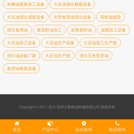
米糠油提炼加工设备
大豆油浸出精炼设备
大豆油浸出成套设备
大型食用油浸出设备
茶籽油提取
浸出食用油
葵花籽油加工
浓香菜籽油
油脂加工设备
大豆油加工设备
大豆油生产设备
大豆油加工生产线
浸出油设备厂家
大豆油生产线
浸出玉米胚芽油
食用油精炼设备
Copyright © 2011-至今 郑州企鹅粮油机械有限公司 版权所有
首页
产品中心
短信咨询
电话咨询